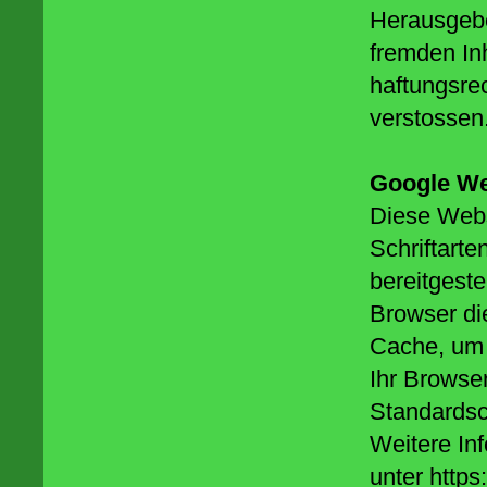
Herausgeber
fremden Inh
haftungsrec
verstossen
Google W
Diese Websi
Schriftart
bereitgeste
Browser di
Cache, um 
Ihr Browser
Standardsc
Weitere In
unter https