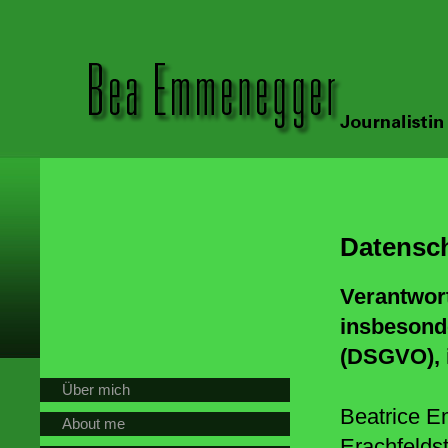
Datensc
Verantwort
insbesond
(DSGVO), 
Über mich
Beatrice 
About me
Erachfeldst