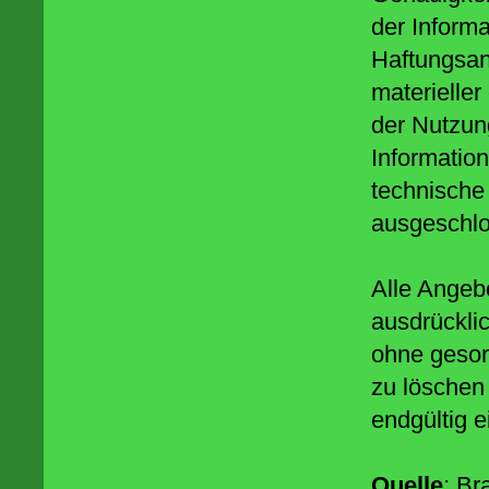
der Informa
Haftungsa
materieller
der Nutzun
Informatio
technische
ausgeschlo
Alle Angebo
ausdrückli
ohne geson
zu löschen 
endgültig e
Quelle
:
Br