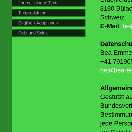
Journalistische Texte
8180 Büla
Textproduktion
Schweiz
Englisch-Adaptionen
E-Mail
:
be
Quiz und Spiele
Datenschu
Bea Emme
+41 79196
be@bea-e
Allgemeine
Gestützt au
Bundesverf
Bestimmun
jede Perso