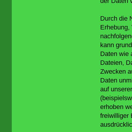
der Daten v
Durch die N
Erhebung, 
nachfolgen
kann grund
Daten wie 
Dateien, D
Zwecken au
Daten unmi
auf unsere
(beispiels
erhoben wer
freiwillige
ausdrückli