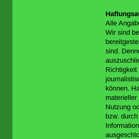
Haftungsa
Alle Angabe
Wir sind b
bereitgeste
sind. Denno
auszuschlie
Richtigkeit
journalisti
können. Ha
materieller
Nutzung od
bzw. durch 
Informatio
ausgeschlo